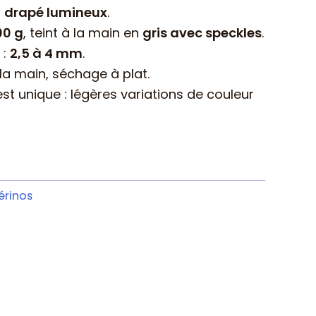
u
drapé lumineux
.
00 g
, teint à la main en
gris avec speckles
.
 :
2,5 à 4 mm
.
 la main, séchage à plat.
 unique : légères variations de couleur
érinos