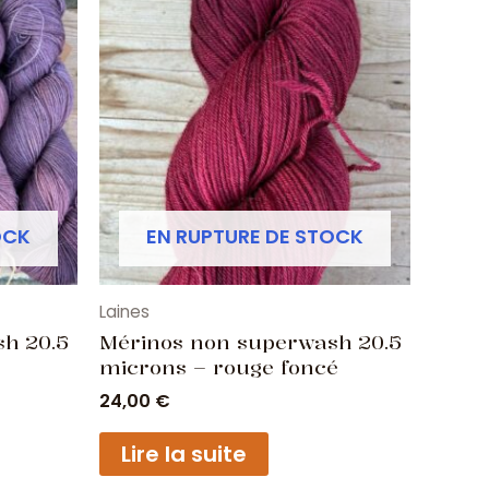
OCK
EN RUPTURE DE STOCK
Laines
h 20.5
Mérinos non superwash 20.5
microns – rouge foncé
24,00
€
Lire la suite