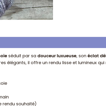
soie
séduit par sa
douceur luxueuse
, son
éclat dé
ires élégants, il offre un rendu lisse et lumineux q
soie
 main
e rendu souhaité)