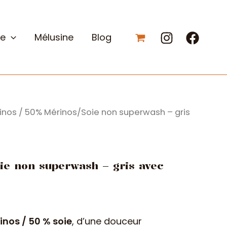
ue
Mélusine
Blog
inos
/ 50% Mérinos/Soie non superwash – gris
ie non superwash – gris avec
inos / 50 % soie
, d’une douceur