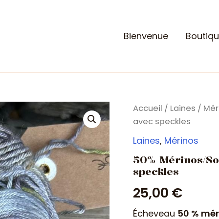
Bienvenue
Boutiq
Accueil
/
Laines
/
Mér
avec speckles
Laines
,
Mérinos
50% Mérinos/So
speckles
25,00
€
Écheveau
50 % mér