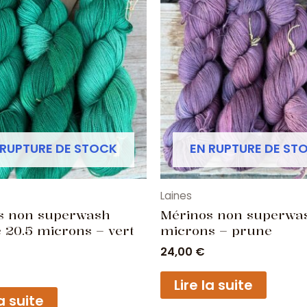
 RUPTURE DE STOCK
EN RUPTURE DE ST
Laines
s non superwash
Mérinos non superwas
 20.5 microns – vert
microns – prune
24,00
€
Lire la suite
la suite