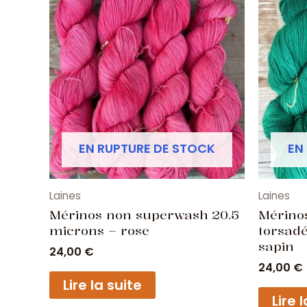
EN RUPTURE DE STOCK
EN
Laines
Laines
Mérinos non superwash 20.5
Mérino
microns – rose
torsadé
sapin
24,00
€
24,00
€
Lire la suite
Lire 