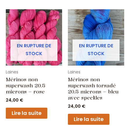
EN RUPTURE DE
EN RUPTURE DE
STOCK
STOCK
Laines
Laines
Mérinos non
Mérinos non
superwash 20.5
superwash torsadé
microns – rose
20.5 microns – bleu
avec speckles
24,00
€
24,00
€
Lire la suite
Lire la suite