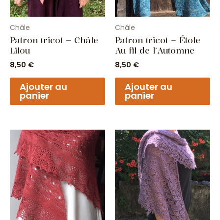
Châle
Châle
Patron tricot – Châle
Patron tricot – Étole
Lilou
Au fil de l’Automne
8,50
€
8,50
€
Ajouter au
Ajouter au
panier
panier