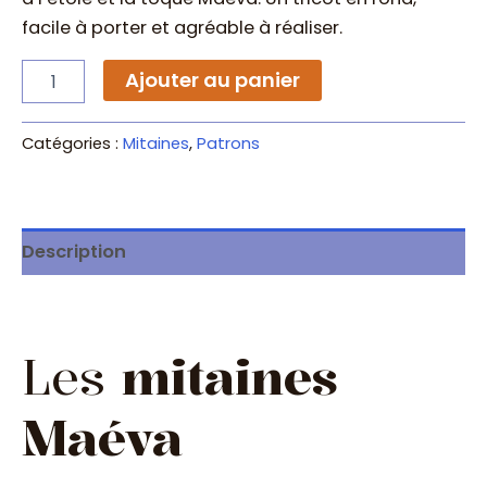
facile à porter et agréable à réaliser.
quantité
Ajouter au panier
de
Patron
tricot
Catégories :
Mitaines
,
Patrons
–
Mitaines
Maéva
Description
Les
mitaines
Maéva