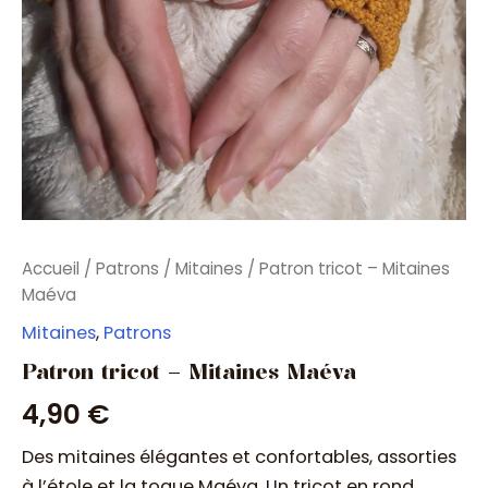
Accueil
/
Patrons
/
Mitaines
/ Patron tricot – Mitaines
Maéva
Mitaines
,
Patrons
Patron tricot – Mitaines Maéva
4,90
€
Des mitaines élégantes et confortables, assorties
à l’étole et la toque Maéva. Un tricot en rond,