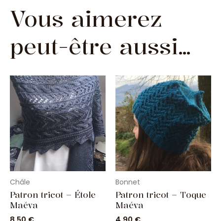
Vous aimerez
peut-être aussi…
Châle
Bonnet
Patron tricot – Étole
Patron tricot – Toque
Maéva
Maéva
8,50
€
4,90
€