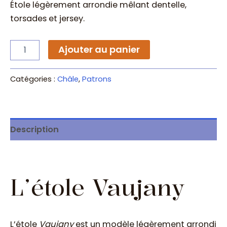
Étole légèrement arrondie mêlant dentelle,
torsades et jersey.
quantité
Ajouter au panier
de
Patron
tricot
Catégories :
Châle
,
Patrons
–
Étole
Vaujany
Description
L’étole Vaujany
L’étole
Vaujany
est un modèle légèrement arrondi