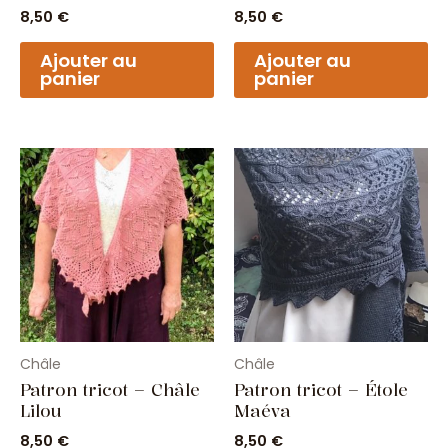
8,50
€
8,50
€
Ajouter au
Ajouter au
panier
panier
Châle
Châle
Patron tricot – Châle
Patron tricot – Étole
Lilou
Maéva
8,50
€
8,50
€