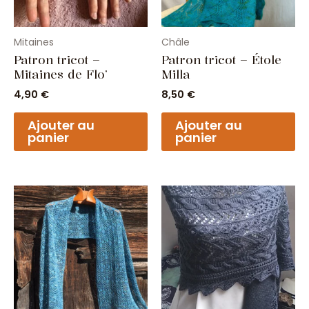
Mitaines
Châle
Patron tricot –
Patron tricot – Étole
Mitaines de Flo’
Milla
4,90
€
8,50
€
Ajouter au
Ajouter au
panier
panier