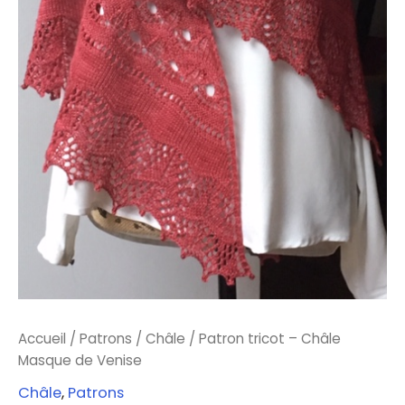
Accueil
/
Patrons
/
Châle
/ Patron tricot – Châle
Masque de Venise
Châle
,
Patrons