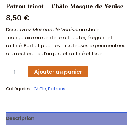
Patron tricot – Châle Masque de Venise
8,50
€
Découvrez
Masque de Venise
, un châle
triangulaire en dentelle à tricoter, élégant et
raffiné. Parfait pour les tricoteuses expérimentées
à la recherche d’un projet raffiné et léger.
quantité
Ajouter au panier
de
Patron
tricot
Catégories :
Châle
,
Patrons
–
Châle
Masque
de
Venise
Description